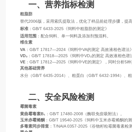
一、营养指标检测
粗脂肪
替代2006版，采用索氏提取法，优化了样品前处理步骤，提
标准
：GB/T 6433-2025《饲料中粗脂肪的测定》
适用范围
：配合饲料、单一饲料及添加剂预混料。
维生素
VA
：GB/T 17817—2024《饲料中VA的测定 高效液相
VD₃
：GB/T 17818—2025《饲料中VD₃的测定 高效
VE
：GB/T 17812—2025《饲料中VE的测定》，同时分析5
其他基础营养
水分（GB/T 6435-2014）、粗蛋白（GB/T 6432-19
二、安全风险检测
霉菌毒素
黄曲霉毒素B₁
：GB/T 17480-2008（酶联免疫吸附法）。
玉米赤霉烯酮
：GB/T 19540-2025《饲料中玉米赤霉烯酮
多毒素同步筛查
：T/NAIA 0357-2025《谷物籽粒霉菌