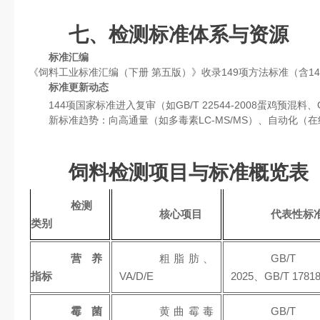
七、检测标准体系与资源
标准汇编
《饲料工业标准汇编（下册 第五版）》收录149项方法标准（含
标准更新动态
144项国家标准进入复审（如GB/T 22544-2008蛋鸡预混料、G
新标准趋势：向高通量（如多毒素LC-MS/MS）、自动化（在线S
饲料检测项目与标准概览表
检测
核心项目
代表性标
类别
营养
粗脂肪、
GB/T 
指标
VA/D/E
2025、GB/T 17818
霉菌
黄曲霉毒
GB/T 1