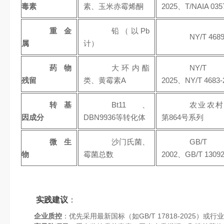
毒素
素、玉米赤霉烯酮
2025、T/NAIA 035
重金
铅（以Pb
NY/T 4689
属
计）
药物
大环内酯
NY/T 
残留
类、黄霉素A
2025、NY/T 4683-
转基
Bt11、
农业农村
因成分
DBN9936等转化体
第864号系列
微生
沙门氏菌、
GB/T 1
物
霉菌总数
2002、GB/T 13092
实践建议
：
企业质控
：优先采用最新国标（如GB/T 17818-2025）或