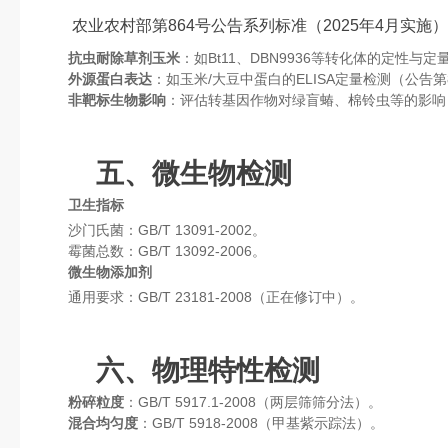
农业农村部第864号公告系列标准（2025年4月实施
抗虫耐除草剂玉米
：如Bt11、DBN9936等转化体的定性与定
外源蛋白表达
：如玉米/大豆中蛋白的ELISA定量检测（公告第86
非靶标生物影响
：评估转基因作物对绿盲蝽、棉铃虫等的影响（公
五、微生物检测
卫生指标
沙门氏菌：GB/T 13091-2002。
霉菌总数：GB/T 13092-2006。
微生物添加剂
通用要求：GB/T 23181-2008（正在修订中）。
六、物理特性检测
粉碎粒度
：GB/T 5917.1-2008（两层筛筛分法）。
混合均匀度
：GB/T 5918-2008（甲基紫示踪法）。