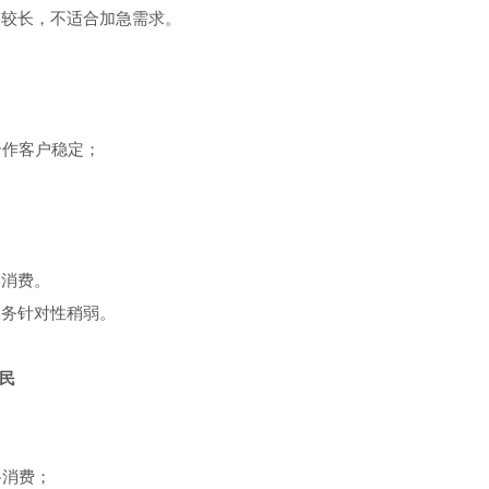
期较长，不适合加急需求。
合作客户稳定；
形消费。
服务针对性稍弱。
亲民
路消费；