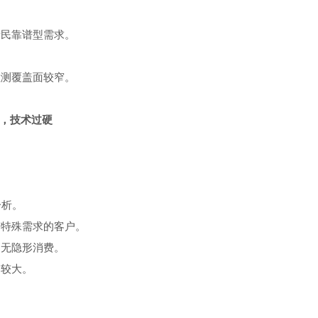
亲民靠谱型需求。
检测覆盖面较窄。
谱，技术过硬
；
；
分析。
有特殊需求的客户。
，无隐形消费。
间较大。