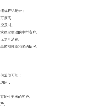
无违规投诉记录；
认可度高；
响应及时。
追求稳定靠谱的中型客户。
，无隐形消费。
现高峰期排单稍慢的情况。
任何造假可能；
无纠纷；
质有硬性要求的客户。
消费。