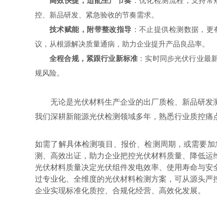
高效快捷，适配生产节奏
：优化检测流程，支持常
控、新品研发、紧急验收的节奏需求。
技术赋能，附带整改指导
：不止提供检测数据，更
议，从根源解决质量通病，助力企业提升产品良品率。
全程合规，紧跟行业新标准
：实时同步光伏行业最
规风险。
无论是光伏材料生产企业的出厂质检、新品研发
我们深耕新能源光伏检测领域多年，熟悉行业质控痛
如需了解具体检测项目、报价、检测周期，或需要加
测、高效出证，助力企业把控光伏材料质量、降低运
光伏材料质量决定光伏组件发电效率、使用寿命与安
过专业化、全维度的光伏材料检测方案，可从源头严
企业实现标准化质控、合规化经营、高效化发展。