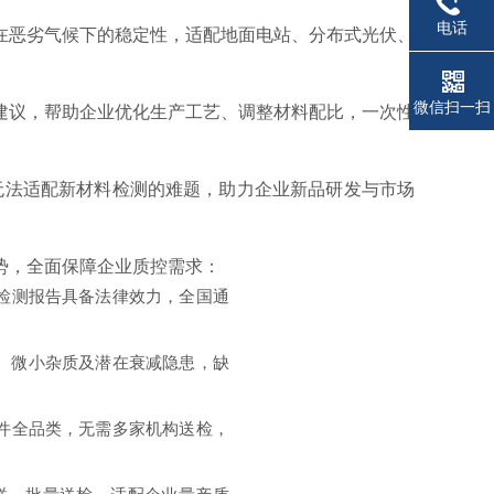
电话
在恶劣气候下的稳定性，适配地面电站、分布式光伏、
微信扫一扫
建议，帮助企业优化生产工艺、调整材料配比，一次性
无法适配新材料检测的难题，助力企业新品研发与市场
势，全面保障企业质控需求：
的检测报告具备法律效力，全国通
、微小杂质及潜在衰减隐患，缺
件全品类，无需多家机构送检，