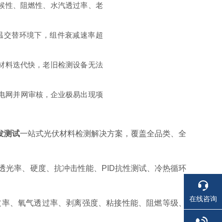
候性、阻燃性、水汽透过率、老
温交替环境下，组件衰减速率超
材料迭代快，老旧检测设备无法
、电网并网审核，企业极易出现项
发测试
一站式光伏材料检测解决方案，覆盖全品类、全
透光率、硬度、抗冲击性能、PID抗性测试、冷热循环
在线咨询
过率、氧气透过率、剥离强度、粘接性能、阻燃等级、