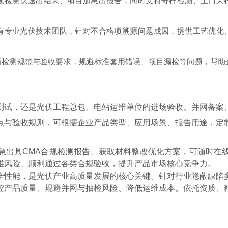
规检测快速出结果、项目加急出报告，同时支持寄样检测、上门采
有专业光伏技术团队，针对不合格项溯源问题成因，提供工艺优化
新检测规范与验收要求，规避标准套用错误、项目漏检等问题，帮助
测试，还是光伏工程总包、电站运维单位的进场验收、并网备案
点与验收规则，可根据企业产品类型、应用场景、报告用途，定
急出具CMA合规检测报告、获取材料整改优化方案，可随时在
维风险、顺利通过各类合规验收，提升产品市场核心竞争力。
全性能，是光伏产业高质量发展的核心关键。针对行业隐蔽缺陷
控产品质量、规避并网与抽检风险、降低运维成本。依托资质、