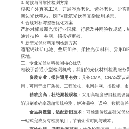
3. 耐候与可靠性检测方案
模拟户外真实工况，开展湿热老化、紫外老化、盐雾
海边光伏电站、BIPV建筑光伏等复杂应用场景。
4. 合规对标与整改优化方案
严格对标最新光伏行业国标、行标及并网验收规范，
通过抽检、并网、招投标审核。
5. 新型光伏材料定制检测方案
适配钙钛矿电池、叠层组件、柔性光伏材料、异形B
落地。
三、专业光伏材料检测核心优势
相较于普通小型检测机构，我们的光伏材料检测服务
资质专业，报告通用有效
：具备CMA、CNAS双
用，可用于出厂质检、工程验收、电网并网、招投标、市
精准度高，杜绝漏检误检
：采用高精度智能检测设备
陷识别准确率远超常规检测，解决漏检、误检、数据偏差
全品类覆盖，适配新旧技术
：可检测传统晶硅光伏
一站式完成所有检测项目，节省企业时间与成本。