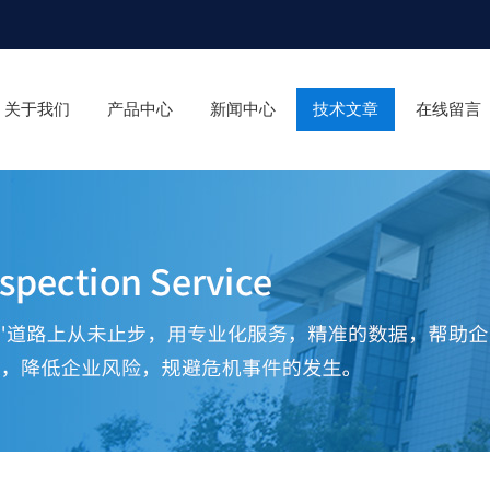
关于我们
产品中心
新闻中心
技术文章
在线留言