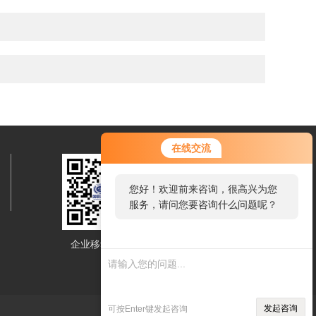
在线交流
您好！欢迎前来咨询，很高兴为您
服务，请问您要咨询什么问题呢？
企业移动站点
微信客服
发起咨询
可按Enter键发起咨询
技术支持：
环保在线
管理登陆