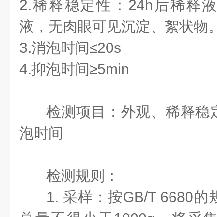
2.
稀释稳定性：
24h
后稀释液
液，无肉眼可见沉淀、絮状物
3.
消泡时间
≤20s
4.
抑泡时间
≥5min
检测项目：外观、稀释稳
泡时间
检测规则：
1.
采样：按
GB/T 6680
的