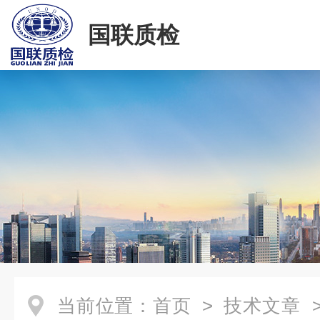
国联质检
当前位置：
首页
>
技术文章
>