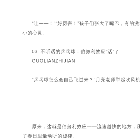
“哇——！”“好厉害！”孩子们张大了嘴巴，有
小的心灵。
03 不听话的乒乓球：伯努利效应“活”了
GUOLIANZHIJIAN
“乒乓球怎么会自己飞过来？”月亮老师举起吹风
原来，这就是伯努利效应——流速越快的地方，
了春日里最动听的旋律。