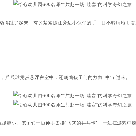
的激动得跳了起来，有的紧紧抓住旁边小伙伴的手，目不转睛地盯着
机，乒乓球竟然悬浮在空中，还朝着孩子们的方向“冲”了过来。
压强越小。孩子们一边伸手去接“飞来的乒乓球”，一边在游戏中