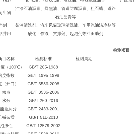
油（脂）
齿轮油、汽轮机油、液压油、电器绝缘油等
产品质
油漆石油沥青、煤焦油、管道防腐沥青、粗石蜡、道路
衍生物
石油沥青等
净剂
柴油清洗剂、汽车风窗玻璃清洗液、车用汽油洁净剂等
钻井用
酸化工作液、支撑剂、起泡剂等油田助剂
检测项目
项目名称
检测标准
检测周期
度（100℃）
GB/T 265-1988
粘度指数
GB/T 1995-1998
点（开口）
GB/T 3536-2008
倾点
GB/T 3535-2006
水分
GB/T 260-2016
酸盐灰分
GB/T 2433-2001
机械杂质
GB/T 511-2010
泡沫性
GB/T 12579-2002