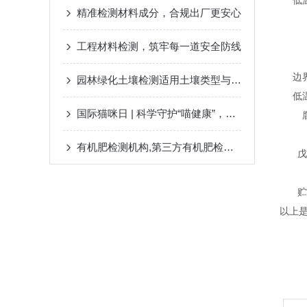
低
精准检测材料成分，合规出厂更安心
工程材料检测，筑牢每一道安全防线
边
园林绿化土壤检测适用土壤类型与特殊问题处理
低
国际猫咪日 | 科学守护“喵健康”，从读懂猫粮检测报告开始
有机肥检测机构,第三方有机肥检测单位，国联质检
戊
贮
以上