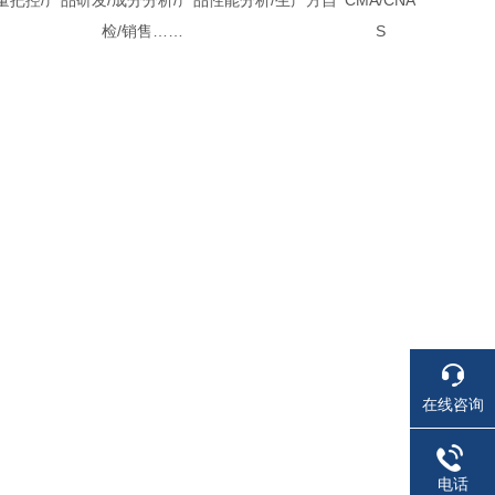
量把控/产品研发/成分分析/产品性能分析/生产方自
CMA/CNA
检/销售……
S
在线咨询
电话