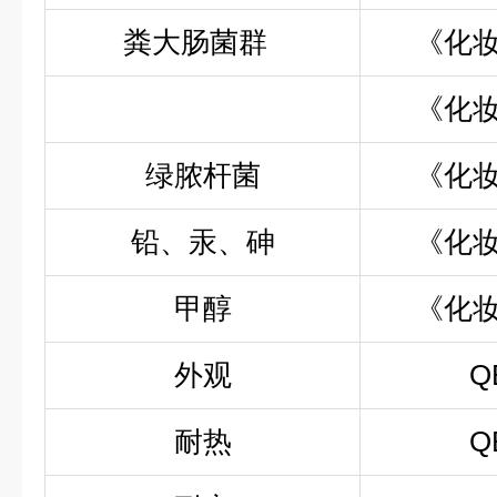
粪大肠菌群
《化
《化
绿脓杆菌
《化
铅、汞、砷
《化
甲醇
《化
外观
Q
耐热
Q