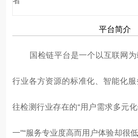
者
平台简介
国检链平台是一个以互联网为
行业各方资源的标准化、智能化服
往检测行业存在的“用户需求多元
一"“服务专业度高而用户体验却很低