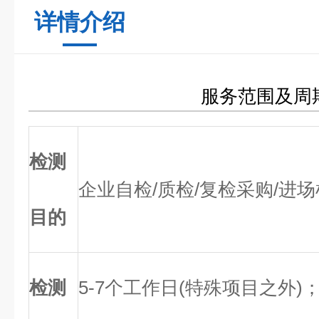
详情介绍
服务范围及周
检测
企业自检/质检/复检采购/进场
目的
检测
5-7个工作日(特殊项目之外)