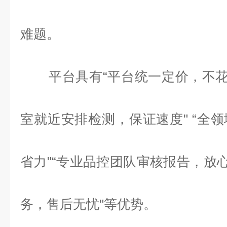
难题。
平台具有“平台统一定价，不花
室就近安排检测，保证速度" “全
省力"“专业品控团队审核报告，放心
务，售后无忧"等优势。