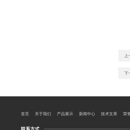
上
下
首页
关于我们
产品展示
新闻中心
技术文章
荣
联系方式