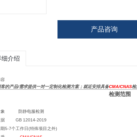
产品咨询
详细介绍
内容
顾客的产品/需求提供一对一定制化检测方案；就近安排具备
CMA/CNAS
检
检测范围
对象
防静电服检测
依据
GB 12014-2019
周期
5-7个工作日(特殊项目之外)