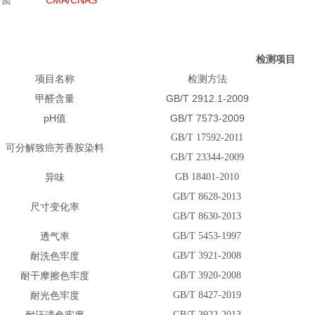
资质
CMA/CNAS
检测项目
项目名称
检测方法
甲醛含量
GB/T 2912.1-2009
pH值
GB/T 7573-2009
GB/T 17592-2011
可分解致癌芳香胺染料
GB/T 23344-2009
异味
GB 18401-2010
GB/T 8628-2013
尺寸变化率
GB/T 8630-2013
透气率
GB/T 5453-1997
耐洗色牢度
GB/T 3921-2008
耐干摩擦色牢度
GB/T 3920-2008
耐光色牢度
GB/T 8427-2019
GB/T 3922-2013