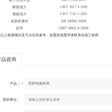
耐汗渍色牢度
断裂强力
GB/T 3917.3-2009
胀破强力
GB/T 7742.1-2005
皮肤刺激性
GB 19082-2009
起球
GB/T 4802.3-2008
：以上检测项目及方法仅供参考，如需其他需求请联系在线工程师
产品咨询
产品：
您的单位：