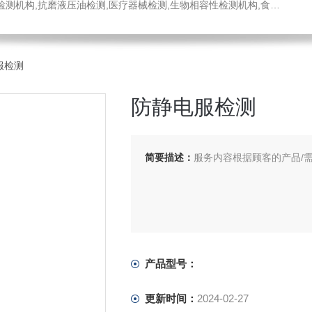
医疗器械检测,生物相容性检测机构,食品药品检测中心,消毒液检测,工程材料检测公司,不锈钢材质检测机构
服检测
防静电服检测
简要描述：
服务内容根据顾客的产品/
产品型号：
更新时间：
2024-02-27