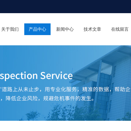
关于我们
产品中心
新闻中心
技术文章
在线留言