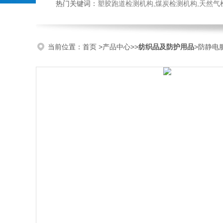
热门关键词：
塑胶跑道检测机构,煤炭检测机构,天然气检测机构,抗磨液压油检测,
当前位置：
首页
>
产品中心
>>
纺织品及防护用品
>防静电