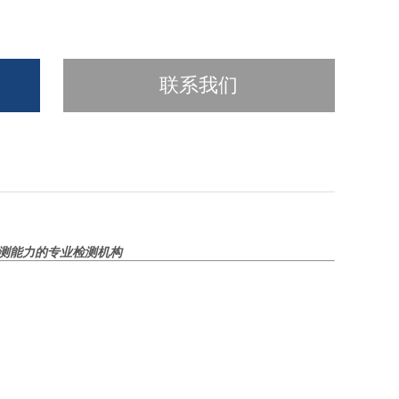
联系我们
测能力的专业检测机构