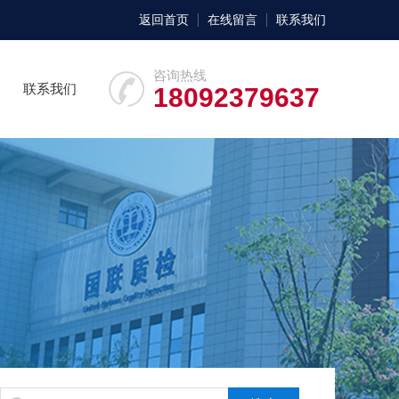
返回首页
在线留言
联系我们
咨询热线
联系我们
18092379637