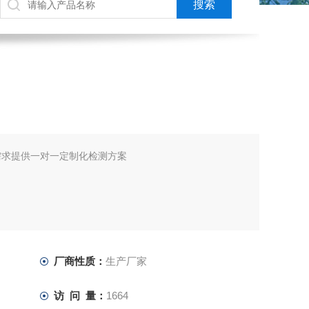
需求提供一对一定制化检测方案
厂商性质：
生产厂家
访 问 量：
1664