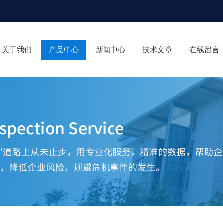
关于我们
产品中心
新闻中心
技术文章
在线留言