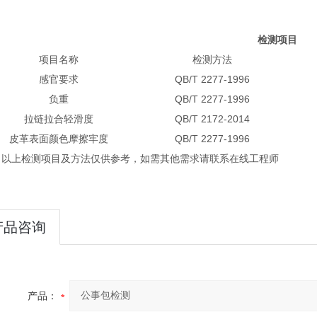
检测项目
项目名称
检测方法
感官要求
QB/T 2277-1996
负重
QB/T 2277-1996
拉链拉合轻滑度
QB/T 2172-2014
皮革表面颜色摩擦牢度
QB/T 2277-1996
：以上检测项目及方法仅供参考，如需其他需求请联系在线工程师
产品咨询
产品：