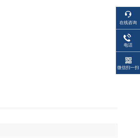
在线咨询
电话
微信扫一扫