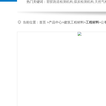
热门关键词：
塑胶跑道检测机构,煤炭检测机构,天然气检测机构,抗磨液压油检测,
当前位置：
首页
>
产品中心
>
建筑工程材料
>
工程材料
>公