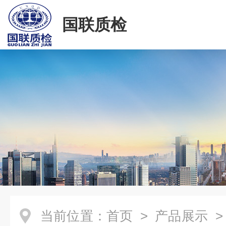
国联质检
当前位置：
首页
>
产品展示