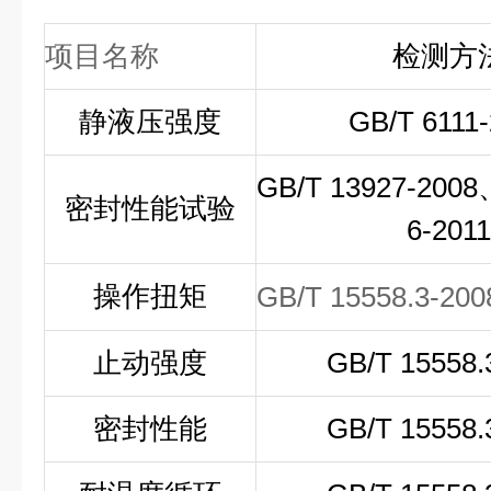
项目名称
检测方
静液压强度
GB/T 6111
GB/T 13927-2008
密封性能试验
6-2011
操作扭矩
GB/T 15558.3-200
止动强度
GB/T 15558.
密封性能
GB/T 15558.