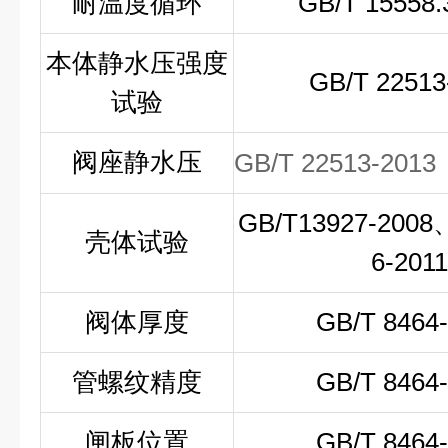
耐温度循环
GB/T 15558.
本体静水压强度
GB/T 22513
试验
阀座静水压
GB/T 22513-2013
GB/T13927-2008
壳体试验
6-2011
阀体厚度
GB/T 8464
管螺纹精度
GB/T 8464
闸板位置
GB/T 8464