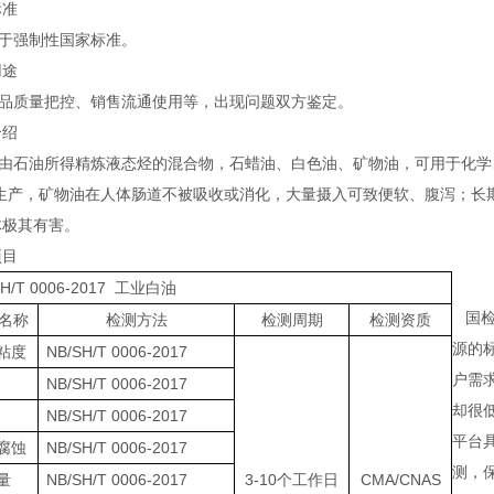
标准
强制性国家标准。
用途
质量把控、销售流通使用等，出现问题双方鉴定。
介绍
石油所得精炼液态烃的混合物，石蜡油、白色油、矿物油，可用于化学、纺
等生产，矿物油在人体肠道不被吸收或消化，大量摄入可致便软、腹泻；长
体极其有害。
项目
SH/T 0006-2017 工业白油
国检
名称
检测方法
检测周期
检测资质
源的
粘度
NB/SH/T 0006-2017
户需
NB/SH/T 0006-2017
却很低
NB/SH/T 0006-2017
平台
腐蚀
NB/SH/T 0006-2017
测，保
量
NB/SH/T 0006-2017
3-10个工作日
CMA/CNAS