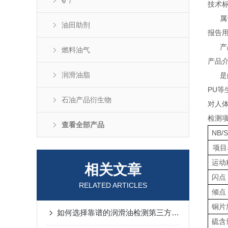
矿产
技术
属于
油田助剂
报告
产品
燃料油气
产品
润滑油脂
是由
PU
石油产品衍生物
对人
检测
查看全部产品
NB/
项目
运动
相关文章
闪点
RELATED ARTICLES
倾点
铜片
如何选择靠谱的润滑油检测第三方机构？
硫含