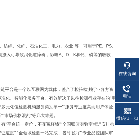
织、化纤、石油化工、电力、农业 等，可用于PE、PS、
期摄入可导致消化道障碍，影响A、D、K和钙、磷等的吸收，
在线咨询
链平台是一个以互联网为载体，整合了检验检测行业各方资
电话
标准化、智能化服务平台。有效解决了以往检测行业存在的“用
求多元化但检测机构服务类别单一"“服务专业度高而用户体验
"“市场价格混乱"等几大难题。
微信扫一扫
具有“平台统一定价，不花冤枉钱"“全国联盟实验室就近安排检
证速度" “全领域检测一站完成，省时省力"“专业品控团队审