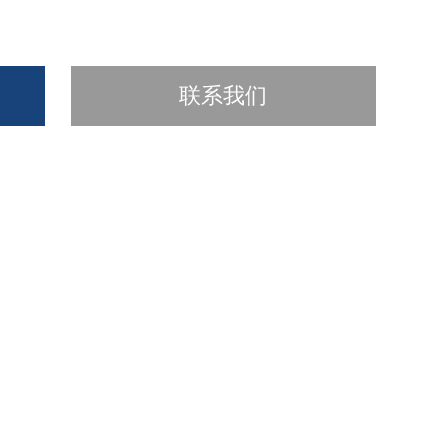
厂商性质：
生产厂家
访 问 量：
2949
联系我们