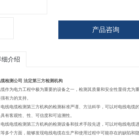
产品咨询
详细介绍
电缆检测公司 法定第三方检测机构
电缆作为电力工程中极为重要的设备之一，检测其质量和安全性显得尤为
供强有力的支持。
，电线电缆检测第三方机构的检测标准严谨、方法科学，可以对电线电缆
果具有客观性、性、可信度和可追溯性。
，电线电缆检测第三方机构的检测设备和技术手段先进，可以对电线电缆
层等多个方面，能够发现电线电缆在生产和使用过程中可能存在的缺陷和