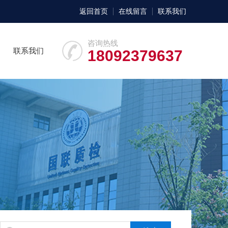
返回首页
在线留言
联系我们
咨询热线
联系我们
18092379637