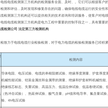
，电线电缆检测第三方机构的检测服务全面、及时、。它们可以根据客户
行检测和评估，及时发现和修复存在的问题，确保电线电缆运行的安全性
电缆检测第三方机构还可以提供相关的技术咨询和培训服务，使客户对电
，电线电缆检测第三方机构是电力工程中重要的控制手段之一，具有重要
电缆检测公司 法定第三方检测机构
质检致力于电线电缆行业检验检测，对于电力电缆的检验检测服务已经积
对
检测内容
导体电阻、电压试验、电缆的单根阻燃试验、绝缘厚度测量、护套厚度
机械性能试验、铠装金属丝和金属带的测量、绝缘和护套材料机械性能
缘
绝缘线芯标志、失重试验、高温压力、低温拉伸试验、低温卷绕试验、
电
（热冲击试验）、热延伸试验、酸气含量、pH值和电导率、氟含量试验
验、4h电压试验