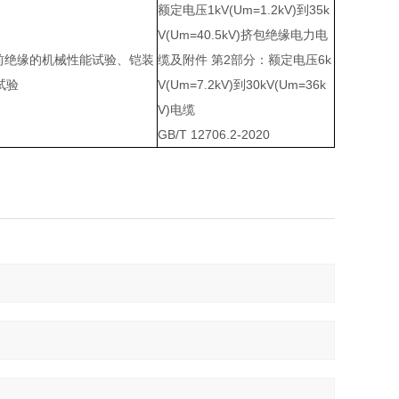
额定电压1kV(Um=1.2kV)到35k
V(Um=40.5kV)挤包绝缘电力电
前绝缘的机械性能试验、铠装
缆及附件 第2部分：额定电压6k
试验
V(Um=7.2kV)到30kV(Um=36k
V)电缆
GB/T 12706.2-2020