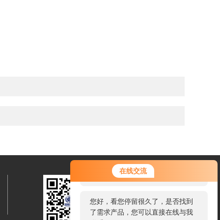
您好！欢迎前来咨询，很高兴为您
在线交流
服务，请问您要咨询什么问题呢？
您好，看您停留很久了，是否找到
了需求产品，您可以直接在线与我