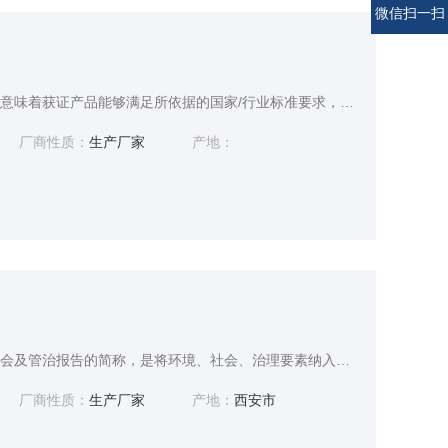
微信扫一扫
获得低GI食品认证证书，意味着获证产品能够满足所依据的国家/行业标准要求，质量管理能力符合工厂质量保证能力要求，有助于消费者对企业的产品认可和采信，增强企业的市场竞争力。
厂商性质：
生产厂家
产地：
ESG报告服务是环境、社会及管治报告的简称，是将环境、社会、治理要素纳入企业经营管理体系的经营实践。企业践行ESG，一方面是为了满足资本市场与监管机构的信息披露与合规需求，一方面更是企业自身发展的内驱力，通过践行ESG以追求高质量、可持续发展。
厂商性质：
生产厂家
产地：
西安市