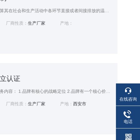
以政府、企业等为单位计算其在社会和生产活动中各环节直接或者间接排放的温室气体，称作编制温室气体排放清单。
厂商性质：
生产厂家
产地：
立认证
区域公共品牌建立认证服务内容： 1.品牌有核心的战略定位 2.品牌有一个核心价值观 3.品牌有一个设计烙印 4.有明星产品支撑 5.有一系列的宣传推广 6.品牌有一套保障体系
在线咨询
厂商性质：
生产厂家
产地：
西安市
电话