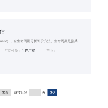
评估
LCA（Life Cycle Assessment），全生命周期分析评价方法。生命周期是指某一产品（或服务）从取得原材料，经生产、使用直至废弃的整个过程。按照ISO14040的定义，生命周期评价是用于评估与某一产品（或服务）相关的环境因素和潜在影响的方法，它是通过编制某一系统相关投入与产出的存量记录，评估与这些投入、产出有关的潜在环境影响，根据生命周期评估研究的目标解释存量记录和环境影响的分析结果......
厂商性质：
生产厂家
产地：
末页
跳转到第
页