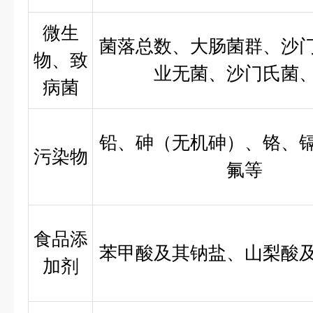
微生
菌落总数、大肠菌群、沙
物、致
业无菌、沙门氏菌
病菌
铅、砷（无机砷）、铬、
污染物
氟等
食品添
苯甲酸及其钠盐、山梨酸
加剂