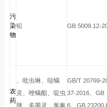
污
染
铅
GB 5009.12-2
物
、吡虫啉、哒螨
GB/T 20769-
农
灵、唑螨酯、啶虫
37-2016、GB 
药
脒、多菌灵、氯氟
6、GB 23200.