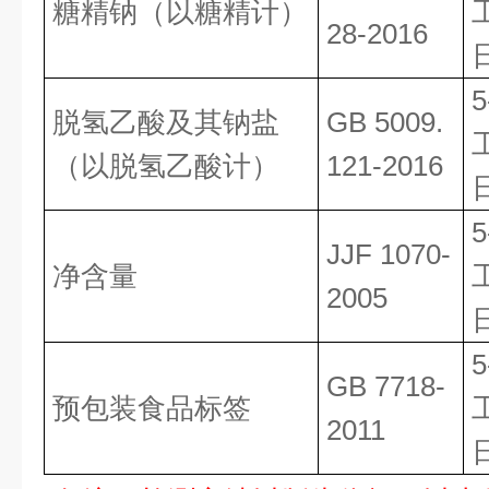
糖精钠（以糖精计）
28-2016
5
脱氢乙酸及其钠盐
GB 5009.
（以脱氢乙酸计）
121-2016
5
JJF 1070-
净含量
2005
5
GB 7718-
预包装食品标签
2011