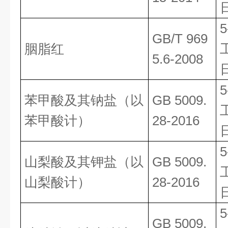
5
GB/T 969
胭脂红
5.6-2008
5
苯甲酸及其钠盐（以
GB 5009.
苯甲酸计）
28-2016
5
山梨酸及其钾盐（以
GB 5009.
山梨酸计）
28-2016
5
GB 5009.