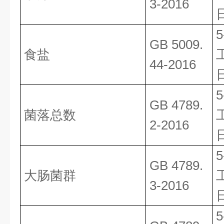
3-2016
5
GB 5009.
食盐
44-2016
5
GB 4789.
菌落总数
2-2016
5
GB 4789.
大肠菌群
3-2016
5