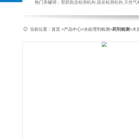
热门关键词：
塑胶跑道检测机构,煤炭检测机构,天然气检测机构,抗磨液压油检测,
当前位置：
首页
>
产品中心
>
水处理剂检测
>
药剂检测
>木