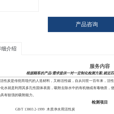
产品咨询
详细介绍
服务内容
根据顾客的产品/需求提供一对一定制化检测方案;
就近匹
活性炭是传统而现代的人造材料，又称活性碳，自从问世一百年来，活性
化水就是利用其多孔性固体表面，吸附去除水中的有机物或有毒物质，使水得
物具有较强的吸附能力。
检测项目
GB/T 13803.2-1999 木质净水用活性炭