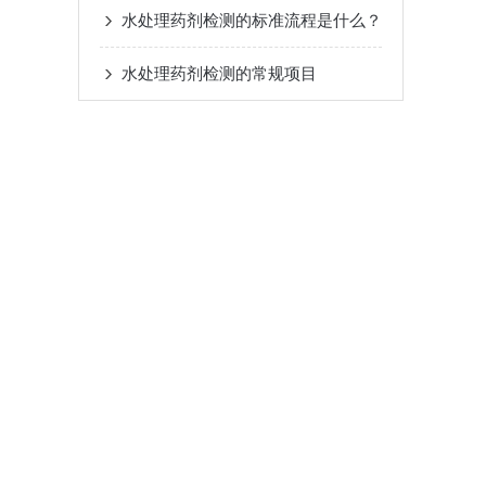
水处理药剂检测的标准流程是什么？
水处理药剂检测的常规项目