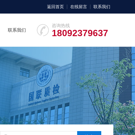
返回首页
在线留言
联系我们
咨询热线
联系我们
18092379637