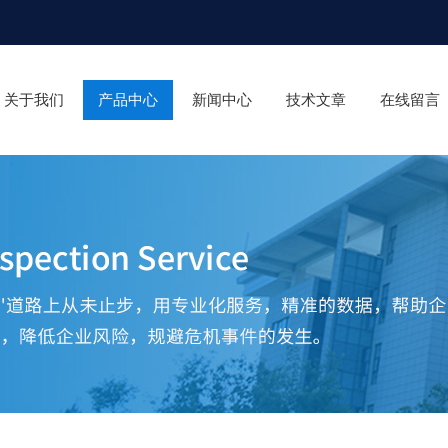
关于我们
产品中心
新闻中心
技术文章
在线留言