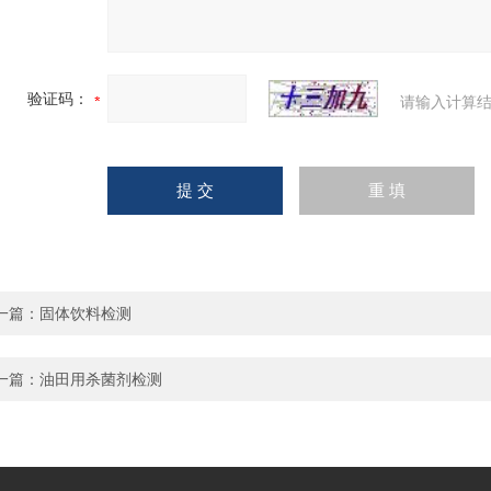
验证码：
请输入计算结
一篇：
固体饮料检测
一篇：
油田用杀菌剂检测