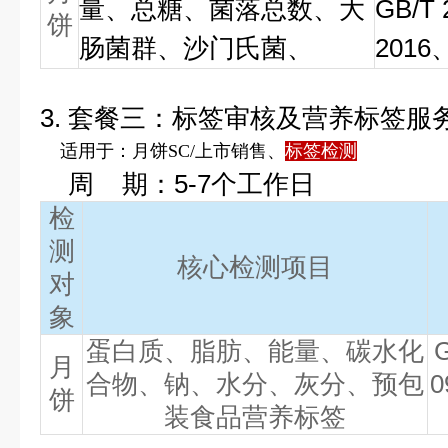
量、总糖、菌落总数、大
GB/T 
饼
肠菌群、沙门氏菌、
2016、
3
.
套餐三：标签审核及营养标签服
适用于：月饼SC/上市销售、
标签检测
周 期：5-7个工作日
检
测
核心检测项目
对
象
蛋白质、脂肪、能量、碳水化
G
月
合物、钠、水分、灰分、预包
0
饼
装食品营养标签