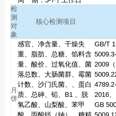
周 期：5-7个工作日
检
测
核心检测项目
对
象
感官、净含量、干燥失
GB/T 
重、脂肪、总糖、馅料含
5009.3
量、酸价、过氧化值、菌
2009（
落总数、大肠菌群、霉菌
5009.
计数、沙门氏菌、、蛋白
4789.2
月
质、总砷、铅、B1 、脱
2016、
饼
氢乙酸、山梨酸、苯甲
GB 50
酸、丙酸钙（钠）、糖精
5009.