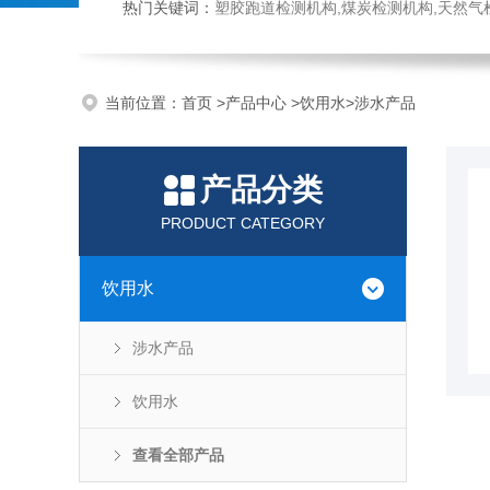
热门关键词：
塑胶跑道检测机构,煤炭检测机构,天然气检测机构,抗磨液压油检测,
当前位置：
首页
>
产品中心
>
饮用水
>
涉水产品
产品分类
PRODUCT CATEGORY
饮用水
涉水产品
饮用水
查看全部产品