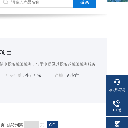
项目
国联质检致力于水及相关输水设备检验检测，对于水质及其设备的检验检测服务已经积累了多年的经验。国联质检为您提供各类输配水设备检测项目服务，助力饮用安全，能够让您放心经营、放心使用。
厂商性质：
生产厂家
产地：
西安市
在线咨询
电话
 末页 跳转到第
页