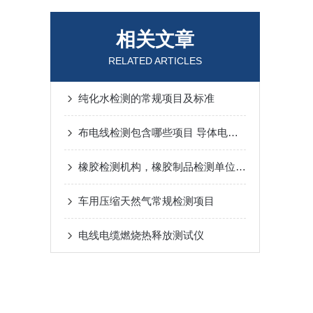
相关文章
RELATED ARTICLES
纯化水检测的常规项目及标准
布电线检测包含哪些项目 导体电阻绝缘性能检测详解
橡胶检测机构，橡胶制品检测单位，选国联质检
车用压缩天然气常规检测项目
电线电缆燃烧热释放测试仪