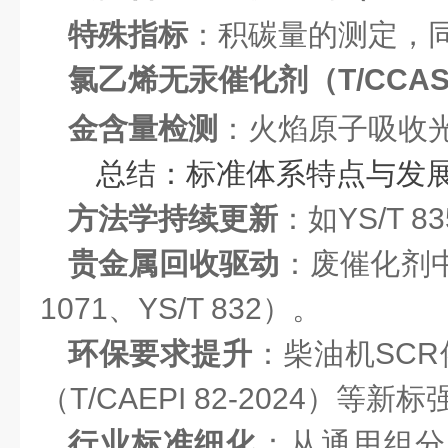
特殊指标
：积碳量的测定，同
氯乙烯无汞催化剂（T/CCASC 
金含量检测
：火焰原子吸收
总结：标准体系特点与发
方法学持续更新
：如YS/T 8
贵金属回收驱动
：废催化剂
1071、YS/T 832）。
环保要求提升
：柴油机SCR催
（T/CAEPI 82-2024）等
行业标准细化
：从通用组分