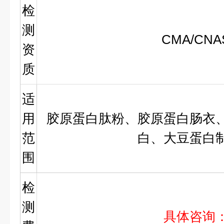
检
测
CMA/CNA
资
质
适
用
胶原蛋白肽粉、胶原蛋白肠衣
范
白、大豆蛋白
围
检
测
具体咨询