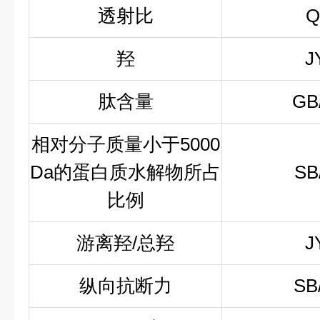
透射比
Q
羟
J
肽含量
GB
相对分子质量小于5000
Da的蛋白质水解物所占
SB
比例
游离羟/总羟
J
纵
向抗断力
SB