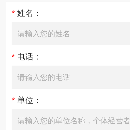
*
姓名：
*
电话：
*
单位：