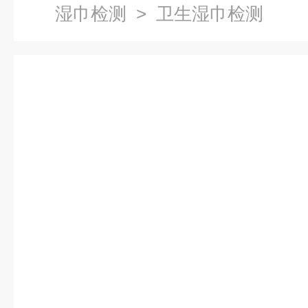
湿巾检测
> 卫生湿巾检测