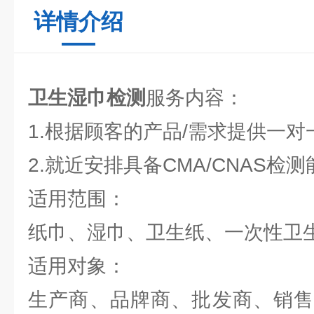
详情介绍
卫生湿巾检测
服务内容：
1.根据顾客的产品/需求提供一
2.就近安排具备CMA/CNAS检
适用范围：
纸巾、湿巾、卫生纸、一次性卫
适用对象：
生产商、品牌商、批发商、销售