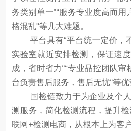
务类别单一"“服务专业度高而用
格混乱"等几大难题。
平台具有“平台统一定价，不花
实验室就近安排检测，保证速度"
成，省时省力"“专业品控团队审
台负责售后服务，售后无忧"等优
国检链致力于为企业及个人
测服务，简化检测流程，提升检
联网+检测电商，从根本上为客