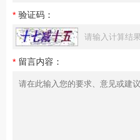
*
验证码：
*
留言内容：