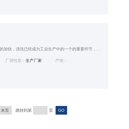
随着我国新型工业化进程的加快，清洗已经成为工业生产中的一个的重要环节，工业清洁用品的市场需求将会保持持续高位增长，同时这样对清洗技术进步提出了新的、更高的要求。中国现有约4000家清洗用品制造商、分销商和代理商，工业和商业用途用清洁用品的终用户就达到500万家。
厂商性质：
生产厂家
产地：
末页
跳转到第
页