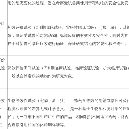
、
用的动态变化的过程。旨在考察受试兽药使用于靶动物的安全性及安
评价
药效评价试验（即Ⅱ期临床试验、实验性临床试验）（禽、猪）：以
象，确证受试兽药对靶动物目标适应症的有效性及安全性，同时为扩
、
在于对新兽药临床疗效进行确证，保证研究结论的客观性和准确性。
评价
试验
药效评价田间试验（即Ⅲ期临床试验、临床验证试验、扩大临床试验
、
一般以自然发病的动物作为研究对象。
等效
生物等效性试验（宠物、禽、猪）： 指药学等效的制剂或临床可替
验
程度和速度的差异无统计学意义。 是一种基于生物学和统计学的质
物、
径，同一制剂不同生产厂生产的产品，相同制剂不同途径给药，能否
猪）
否直接引用相同的休药期标准等。