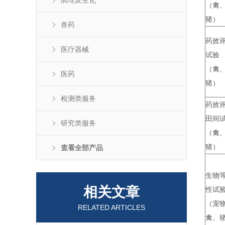
病理及生化
（禽
猪）
兽药
药效
医疗器械
试验
（禽
医药
猪）
检测类服务
药效
田间
研究类服务
（禽
猪）
查看全部产品
生物
相关文章
性试
（宠
RELATED ARTICLES
禽、